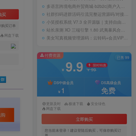
多语言跨境电商外贸商城-b2b2c|商户入驻|随机物流|信用分|平台代发
社群扫码进群活码引流完整运营源码/对接免签约支付接口/推广正常绑定下级
购买
小笑授权系统 V7.3 全开源版｜支持自由二次开发
存购买订单
站长亲测 XO 三端引擎 1.80 武夷暴风合击复古传奇手游服务端 魔神领域盘古圣地降魔天堂
网盘下载
美女写真视频管理源码：云转码+会员VIP系统，一键采集+代理系统全支持
付费资源
已售 99
9.9
限时特惠
99
￥
￥
DS中级会员
DS高级会员
1
免费
￥
更新及时
极速下载
安全绿色
网盘下载
立即购买
您当前未登录！建议登陆后购买，可保存购买订
单