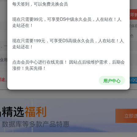
每天签到，可以免费兑换会员
立即
现在只需要99元，可享受DS中级永久会员，人在站在！人
走站还在！
您当前未登录！建议登陆后购买，可保
更新及时
极速下载
安全绿色
现在只需要199元，可享受DS高级永久会员，人在站在！人
，一经出售不予退款，购买如有疑问请及时联系站长QQ：
走站还在！
业用途。如有侵权、不妥之处，请第一时间联系我们删除！
点击会员中心
进行在线充值！ 因站点后续维护需求，后期会
涨价！先买先得！
用途。如有侵权、不妥之处，请第一时间联系我们删除！
Q群：
用户中心