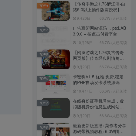
程-新版多功能GM网页后台
【传奇手游之1.76醉江湖-白
TOP3
工具-安卓苹果IOS双端版
猪5.0以上插件版需授权】三
本！
职业复古特色战神引擎传奇
9月20日
66.7W+人已阅读
手游-Win服务端源码视频架
设教程-新版GM多功能网页
广告联盟网站源码 ，ptcLAB
TOP4
授权物品后台-九层妖塔-法宠
3.9.0 – 按点击付费平台
系统-历练殿堂-尸家重地-GM
10月28日
66.7W+人已阅读
直冲网页后台-安卓苹果IOS
双端版本！
【网页游戏之1.76复古传奇
TOP5
网页版】传奇经典剧情角色
扮演网页游戏-一键单机-打包
9月23日
66.7W+人已阅读
Win服务端源码视频架设教
程！
卡密狗V1.5,优雅,免费,稳定
TOP6
的PHP自动发卡系统源码
10月14日
66.6W+人已阅读
在线身份证手机号生成，虚
TOP7
拟随机身份信息生成网站源
码
9月20日
66.6W+人已阅读
最新更新版直播+菜作者分享
TOP8
源码带视频教程+6.3W团购