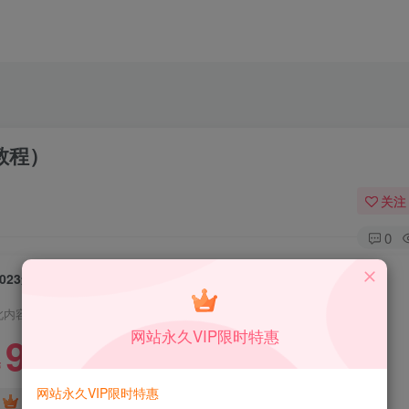
教程）
关注
0
2023运营级别网赚网盘平台搭建（源码+教程）
此内容为付费资源，请付费后查看
网站永久VIP限时特惠
9.9
限时特惠
99
￥
￥
网站永久VIP限时特惠
1
免费
DS中级会员
￥
DS高级会员