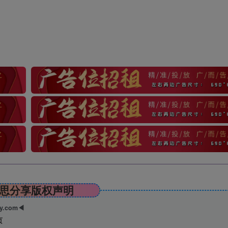
思分享版权声明
ry.com◀
页