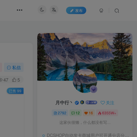
发布
私信
47
5
已售 99
月中行丶
关注
2792
12
16
6355W+
这家伙很懒，什么都没有写...
DCSHOP自动发卡商城用户可开通分店分销，支持实物发货，自带博客功能