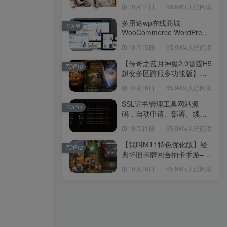
新后台带游戏设置版本源码
10月14日
66.6W+人已阅读
【源码+教程】
多用途wp在线商城
TOP9
WooCommerce WordPress
主题
10月15日
65.9W+人已阅读
【传奇之蓝月神魔2.0雷霆H5
TOP10
超变多区跨服多功能版】三
网H5全网通传奇手游-最新整
10月16日
65.9W+人已阅读
理单机一键即玩镜像端-打包
Linux服务端源码-视频架设
SSL证书管理工具网站源
TOP11
教程
码，自动申请、部署、续期
网站证书
10月21日
65.9W+人已阅读
【我叫MT1特色优化版】经
TOP12
典怀旧卡牌回合抽卡手游–打
包Linux服务端源码视频架设
10月28日
65.9W+人已阅读
教程-多功能GM后台工具-网
页注册-安卓版本！