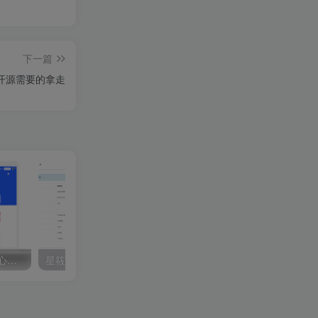
下一篇
盘开源需要的拿走
CEOMAX总裁主题 最新开心版V4.0.3（ 持续更新）
星筱设备授权系统源码 学习使用