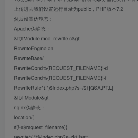
上传进去我们设置运行目录为public，PHP版本7.2
然后设置伪静态：
Apache伪静态：
&lt;IfModule mod_rewrite.c&gt;
RewriteEngine on
RewriteBase/
RewriteCond%{REQUEST_FILENAME}!-d
RewriteCond%{REQUEST_FILENAME}!-f
RewriteRule^(.*)$index.php?s=/$1[QSA,PT,L]
&lt;/IfModule&gt;
nginx伪静态：
location/{
if(!-e$request_filename){
rewrite^(.*)$/index.php?s=/$1 last;