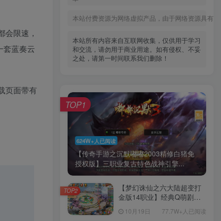
本站付费资源为网络虚拟产品，由于网络资源具有极
都会限速，
本站所有内容来自互联网收集，仅供用于学习
一套蓝奏云
和交流，请勿用于商业用途。如有侵权、不妥
之处，请第一时间联系我们删除！
载页面带有
TOP1
624W+人已阅读
【传奇手游之沉默嘟嘟2003精修白猪免
授权版】三职业复古特色战神引擎...
【梦幻诛仙之六大陆超变打
TOP2
金版14职业】经典Q萌剧情
回合手游-一键镜像-打包
10月19日
77.7W+人已阅读
Linux服务端源码视频架设教