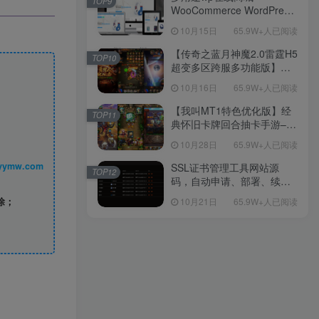
TOP9
WooCommerce WordPress
主题
10月15日
65.9W+人已阅读
【传奇之蓝月神魔2.0雷霆H5
TOP10
超变多区跨服多功能版】三
网H5全网通传奇手游-最新整
10月16日
65.9W+人已阅读
理单机一键即玩镜像端-打包
Linux服务端源码-视频架设
【我叫MT1特色优化版】经
TOP11
教程
典怀旧卡牌回合抽卡手游–打
包Linux服务端源码视频架设
10月28日
65.9W+人已阅读
教程-多功能GM后台工具-网
页注册-安卓版本！
丨 www.syymw.com
SSL证书管理工具网站源
TOP12
码，自动申请、部署、续期
网站证书
除；
10月21日
65.9W+人已阅读