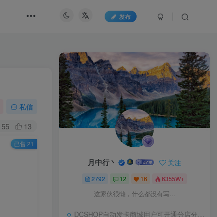
发布
私信
55
13
已售 21
月中行丶
关注
2792
12
16
6355W+
这家伙很懒，什么都没有写...
DCSHOP自动发卡商城用户可开通分店分销，支持实物发货，自带博客功能