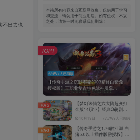
本站所有内容来自互联网收集，仅供用于学习
和交流，请勿用于商业用途。如有侵权、不妥
之处，请第一时间联系我们删除！
卖不出去也
TOP1
624W+人已阅读
【传奇手游之沉默嘟嘟2003精修白猪免
授权版】三职业复古特色战神引擎...
【梦幻诛仙之六大陆超变打
TOP2
金版14职业】经典Q萌剧情
回合手游-一键镜像-打包
10月19日
77.7W+人已阅读
Linux服务端源码视频架设教
程-新版多功能GM网页后台
【传奇手游之1.76醉江湖-白
TOP3
工具-安卓苹果IOS双端版
猪5.0以上插件版需授权】三
本！