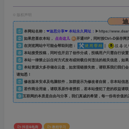
©
版权声明
迪
①
本网站名称：
❤迪思分享❤ 本站永久网址：
▶https://www.dsa
②
如果您喜欢本站，
点击这儿
开通VIP，同时按Ctrl+D保存网
③
在浏览网站中可能会帮助到您：
|
④
本站接受投稿，同时也开启了创作分成，投稿用户只需自行设置
⑤
本站一律禁止以任何方式发布或转载任何违法的相关信息，如果
⑥
本站资源大多存储在云盘，如发现链接失效，请联系我们我们会
请知悉！
⑦
修改版本安卓及电脑软件，加群提示为修改者自留，
非本站信息
⑧
若作商业用途，请联系原作者授权，若本站侵犯了您的权益请联
⑨
互联网的本质是自由与分享，我们真诚的希望，每一份有价值的
抖音&电商
教程学习