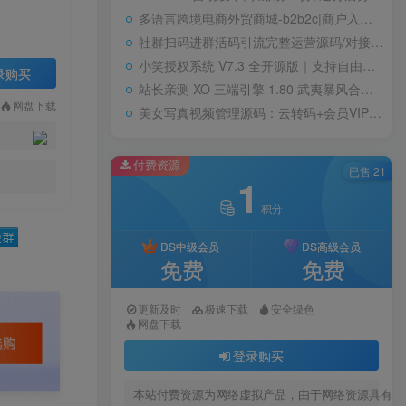
多语言跨境电商外贸商城-b2b2c|商户入驻|随机物流|信用分|平台代发
社群扫码进群活码引流完整运营源码/对接免签约支付接口/推广正常绑定下级
小笑授权系统 V7.3 全开源版｜支持自由二次开发
录购买
站长亲测 XO 三端引擎 1.80 武夷暴风合击复古传奇手游服务端 魔神领域盘古圣地降魔天堂
网盘下载
美女写真视频管理源码：云转码+会员VIP系统，一键采集+代理系统全支持
付费资源
已售 21
1
积分
DS中级会员
DS高级会员
免费
免费
更新及时
极速下载
安全绿色
网盘下载
登录购买
本站付费资源为网络虚拟产品，由于网络资源具有极