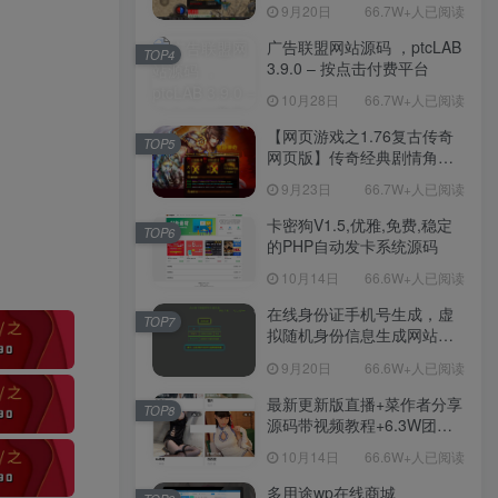
职业复古特色战神引擎传奇
9月20日
66.7W+人已阅读
手游-Win服务端源码视频架
设教程-新版GM多功能网页
广告联盟网站源码 ，ptcLAB
TOP4
授权物品后台-九层妖塔-法宠
3.9.0 – 按点击付费平台
系统-历练殿堂-尸家重地-GM
10月28日
66.7W+人已阅读
直冲网页后台-安卓苹果IOS
双端版本！
【网页游戏之1.76复古传奇
TOP5
网页版】传奇经典剧情角色
扮演网页游戏-一键单机-打包
9月23日
66.7W+人已阅读
Win服务端源码视频架设教
程！
卡密狗V1.5,优雅,免费,稳定
TOP6
的PHP自动发卡系统源码
10月14日
66.6W+人已阅读
在线身份证手机号生成，虚
TOP7
拟随机身份信息生成网站源
码
9月20日
66.6W+人已阅读
最新更新版直播+菜作者分享
TOP8
源码带视频教程+6.3W团购
新后台带游戏设置版本源码
10月14日
66.6W+人已阅读
【源码+教程】
多用途wp在线商城