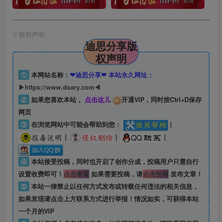
©
版权声明
迪思分享版
权声明
①
本网站名称：
❤迪思分享❤ 本站永久网址：
▶https://www.dsary.com◀
②
如果您喜欢本站，
点击这儿
开通VIP，同时按Ctrl+D保存
网页
③
在浏览网站中可能会帮助到您：
|
|
|
|
④
本站接受投稿，同时也开启了创作分成，投稿用户只需自行
设置收费即可！
点击查看
如果需要投稿，请
点击投稿
发布文章！
⑤
本站一律禁止以任何方式发布或转载任何违法的相关信息，
如果发现请点击上方联系方式进行举报！情况如实，可获得本站
一个月的VIP