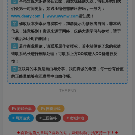
⑥
本站资源大多存储在云盘，如发现链接失效，请联系我们我
们会第一时间更新。如遇压缩包需解压密码，一般为：
www.dsary.com 丨 www.syymw.com
请知悉！
⑦
修改版本安卓及电脑软件，加群提示为修改者自留，
非本站
信息
，注意鉴别！资源来源于网络，仅供大家学习与参考，请于
下载后24小时内删除；
⑧
若作商业用途，请联系原作者授权，若本站侵犯了您的权益
请联系站长进行删除处理；可联系上方QQ或进入QQ群进行反
馈！
⑨
互联网的本质是自由与分享，我们真诚的希望，每一份有价值
的正能量能够在互联网中自由传播。
THE END
游戏合集
网页游戏
# 网页游戏
# 三国策略
# 攻城掠地
★喜欢这篇文章吗？喜欢的话，麻烦动动手指支持一下！★