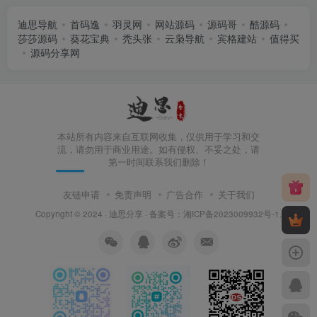
迪思导航
首码逸
羽灵网
网站源码
源码哥
酷源码
莎莎源码
葵花宝典
秃头张
云枭导航
宾格建站
值得买
源码分享网
本站所有内容来自互联网收集，仅供用于学习和交
流，请勿用于商业用途。如有侵权、不妥之处，请
第一时间联系我们删除！
友链申请
免责声明
广告合作
关于我们
Copyright © 2024 ·
迪思分享
· 备案号：
湘ICP备2023009932号-1
.