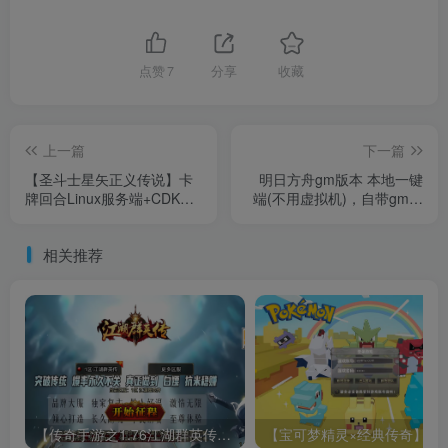
点赞
7
分享
收藏
上一篇
下一篇
【圣斗士星矢正义传说】卡
明日方舟gm版本 本地一键
牌回合Linux服务端+CDK授
端(不用虚拟机)，自带gm后
权后台+安卓+架设教程
台
相关推荐
【传奇手游之1.76江湖群英传白猪3免授权版】三职业复古特色战神引擎传奇手游-最新打包Win服务端源码视频架设教程-新版GM多功能网页授权物品后台-GM直冲网页后台-安卓苹果IOS双端版本！