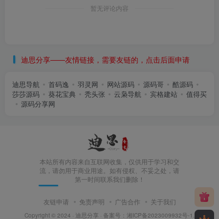
暂无评论内容
迪思分享——友情链接，需要友链的，点击后面申请
迪思导航
首码逸
羽灵网
网站源码
源码哥
酷源码
莎莎源码
葵花宝典
秃头张
云枭导航
宾格建站
值得买
源码分享网
本站所有内容来自互联网收集，仅供用于学习和交
流，请勿用于商业用途。如有侵权、不妥之处，请
第一时间联系我们删除！
友链申请
免责声明
广告合作
关于我们
Copyright © 2024 ·
迪思分享
· 备案号：
湘ICP备2023009932号-1
.