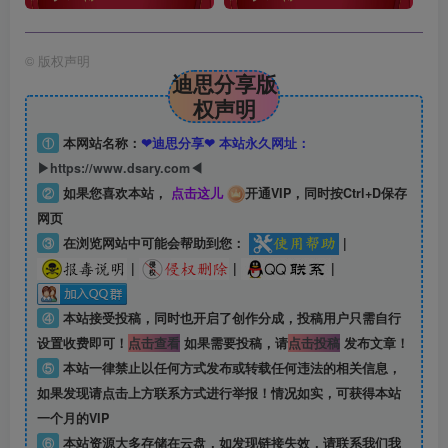
©
版权声明
迪思分享版
权声明
①
本网站名称：
❤迪思分享❤ 本站永久网址：
▶https://www.dsary.com◀
②
如果您喜欢本站，
点击这儿
开通VIP，同时按Ctrl+D保存
网页
③
在浏览网站中可能会帮助到您：
|
|
|
|
④
本站接受投稿，同时也开启了创作分成，投稿用户只需自行
设置收费即可！
点击查看
如果需要投稿，请
点击投稿
发布文章！
⑤
本站一律禁止以任何方式发布或转载任何违法的相关信息，
如果发现请点击上方联系方式进行举报！情况如实，可获得本站
一个月的VIP
⑥
本站资源大多存储在云盘，如发现链接失效，请联系我们我