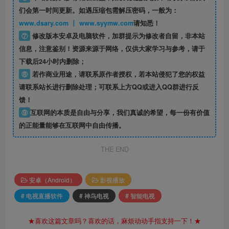
们会第一时间更新。如遇压缩包需解压密码，一般为：
www.dsary.com 丨 www.syymw.com
请知悉！
⑦
修改版本安卓及电脑软件，加群提示为修改者自留，
非本站
信息
，注意鉴别！资源来源于网络，仅供大家学习与参考，请于
下载后24小时内删除；
⑧
若作商业用途，请联系原作者授权，若本站侵犯了您的权益
请联系站长进行删除处理；可联系上方QQ或进入QQ群进行反
馈！
⑨
互联网的本质是自由与分享，我们真诚的希望，每一份有价值
的正能量能够在互联网中自由传播。
THE END
安卓（Android）
影视播放
# 电视直播软件
# 神鸟电视
# 智能电视
★喜欢这篇文章吗？喜欢的话，麻烦动动手指支持一下！★