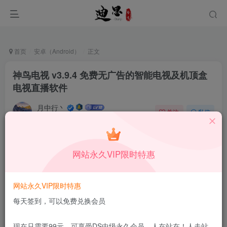
首页
安卓（Android）
正文
神鸟电视 v3.9.4 免费无广告的智能电视及机顶盒
电视直播软件
月中行丶
关注
私信
10月4日更新
0
32
13
本站所有内容来自互联网收集，仅供学习和交流，请勿用于商业
网站永久VIP限时特惠
用途。如有侵权、不妥之处，请第一时间联系我们删除！
Q群：
网站永久VIP限时特惠
每天签到，可以免费兑换会员
现在只需要99元，可享受DS中级永久会员，人在站在！人走站