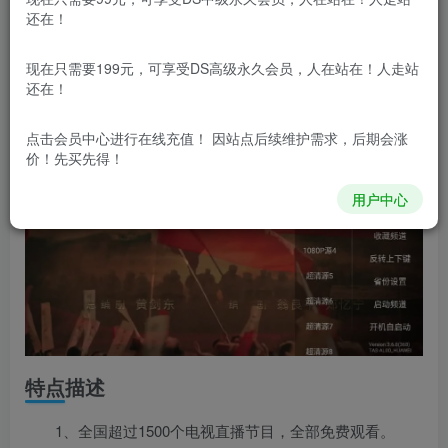
神鸟电视
APP(神鸟电视TV版)是一款免费无广告的智能
还在！
电视及机顶盒电视直播软件,神鸟tv电视版提供稳定高清频道,
数字频道,经典影视专栏等.神鸟tv电视软件支持直播时移/直
现在只需要199元，可享受DS高级永久会员，人在站在！人走站
还在！
播预约/回看功能,高清/超清直播源切换.
点击会员中心
进行在线充值！ 因站点后续维护需求，后期会涨
价！先买先得！
用户中心
特点描述
1、全国超过1500个电视直播节目，全部免费观看。