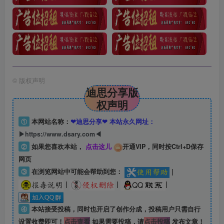
©
版权声明
迪思分享版
权声明
①
本网站名称：
❤迪思分享❤ 本站永久网址：
▶https://www.dsary.com◀
②
如果您喜欢本站，
点击这儿
开通VIP，同时按Ctrl+D保存
网页
③
在浏览网站中可能会帮助到您：
|
|
|
|
④
本站接受投稿，同时也开启了创作分成，投稿用户只需自行
设置收费即可！
点击查看
如果需要投稿，请
点击投稿
发布文章！