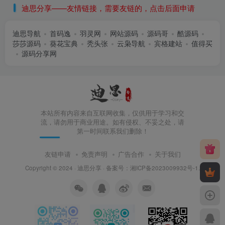
迪思分享——友情链接，需要友链的，点击后面申请
迪思导航
首码逸
羽灵网
网站源码
源码哥
酷源码
莎莎源码
葵花宝典
秃头张
云枭导航
宾格建站
值得买
源码分享网
本站所有内容来自互联网收集，仅供用于学习和交
流，请勿用于商业用途。如有侵权、不妥之处，请
第一时间联系我们删除！
友链申请
免责声明
广告合作
关于我们
Copyright © 2024 ·
迪思分享
· 备案号：
湘ICP备2023009932号-1
.