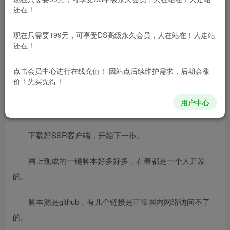
[h1]开始[/h1]
还在！
想弄个代理IP，网上的都要注册、实名，懒得搞，免费
现在只需要199元，可享受DS高级永久会员，人在站在！人走站
的没几个能用的，只能自己造了。
还在！
搞普通代理IP，总感觉不踏实，那还是弄VPN吧。
点击会员中心
进行在线充值！ 因站点后续维护需求，后期会涨
价！先买先得！
本来相想搞openvpn，不知道为什么现在教程都找不到
用户中心
几个了，只好转向SSR。
下载好SSR客户端，开始下一步。
网上现成的一键脚本好多好多，看着都是一个人开发
的。
脚本源是github，有几个链接是正常国内网络访问不了
的。