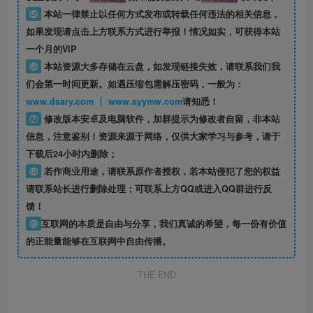
⑤
本站一律禁止以任何方式发布或转载任何违法的相关信息，
如果发现请点击上方联系方式进行举报！情况如实，可获得本站
一个月的VIP
⑥
本站资源大多存储在云盘，如发现链接失效，请联系我们我
们会第一时间更新。如遇压缩包需解压密码，一般为：
www.dsary.com 丨 www.syymw.com
请知悉！
⑦
修改版本安卓及电脑软件，加群提示为修改者自留，
非本站
信息
，注意鉴别！资源来源于网络，仅供大家学习与参考，请于
下载后24小时内删除；
⑧
若作商业用途，请联系原作者授权，若本站侵犯了您的权益
请联系站长进行删除处理；可联系上方QQ或进入QQ群进行反
馈！
⑨
互联网的本质是自由与分享，我们真诚的希望，每一份有价值
的正能量能够在互联网中自由传播。
THE END