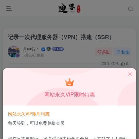
记录一次代理服务器（VPN）搭建（SSR）
月中行丶
关注
私信
5月25日更新
0
6
0
本站所有内容来自互联网收集，仅供学习和交流，请勿用于商业
用途。如有侵权、不妥之处，请第一时间联系我们删除！
Q群：
网站永久VIP限时特惠
网站永久VIP限时特惠
每天签到，可以免费兑换会员
都是一键安装脚本，也没技术可言。
现在只需要99元，可享受DS中级永久会员，人在站在！人走站