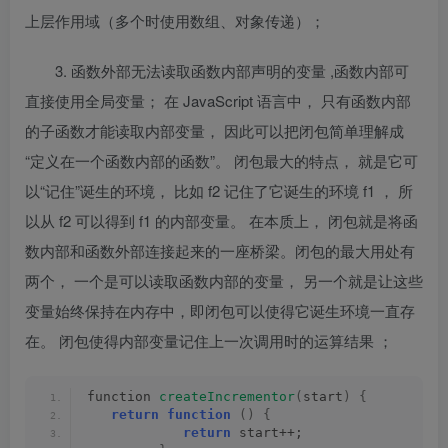
上层作用域（多个时使用数组、对象传递）；
3.
函数外部无法读取函数内部声明的变量
,函数内部可
直接使用全局变量；
在
JavaScript
语言中， 只有函数内部
的子函数才能读取内部变量， 因此可以把闭包简单理解成
“
定义在一个函数内部的函数
”
。 闭包最大的特点， 就是它可
以
“
记住
”
诞生的环境， 比如
f2
记住了它诞生的环境
f1
， 所
以从
f2
可以得到
f1
的内部变量。 在本质上， 闭包就是将函
数内部和函数外部连接起来的一座桥梁。闭包的最大用处有
两个， 一个是可以读取函数内部的变量， 另一个就是让这些
变量始终保持在内存中，即闭包可以使得它诞生环境一直存
在。 闭包使得内部变量记住上一次调用时的运算结果
；
function 
createIncrementor
(
start
)
{
return
function
()
{
return
 start++;