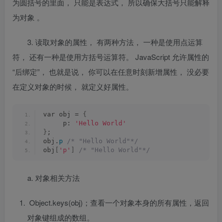
为圆括号的里面， 只能是表达式， 所以确保大括号只能解释
为对象 。
3.
读取对象的属性， 有两种方法， 一种是使用点运算
符， 还有一种是使用方括号运算符。 JavaScript
允许属性的
“
后绑定
”
， 也就是说， 你可以在任意时刻新增属性， 没必要
在定义对象的时候， 就定义好属性。
var obj = 
{
     p: 
'Hello World'
}
;
obj.
p
/* "Hello World"*/
obj
[
'p'
]
/* "Hello World"*/
a. 对象相关方法
Object.keys(obj)；
查看一个对象本身的所有属性，返回
对象键组成的数组
。