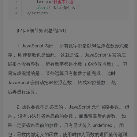
    let a=
"我也不知道"
;
alert
(
`$
{
a
}
是什么`
)
<
/script
>
[h1]JS细节知识总结[/h1]
1.
JavaScript
内部， 所有数字都是以
64
位浮点数形式储
存， 即使整数也是如此。
这就是说，
JavaScript
语言的底
层根本没有整数， 所有数字都是小数（
64
位浮点数） 。 容
易造成混淆的是， 某些运算只有整数才能完成， 此时
JavaScript
会自动把
64
位浮点数， 转成
32
位整数， 然
后再进行运算。
2.
函数参数不是必需的，
JavaScript
允许省略参数。
但
是， 没有办法只省略靠前的参数， 而保留靠后的参数。 如
果一定要省略靠前的参数， 只有显式传入
undefined
。
闭
包：函数内部定义的函数，使用时作为函数的返回值传递到