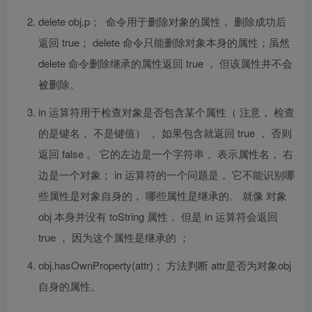
delete obj.p；
命令用于删除对象的属性， 删除成功后
返回
true； delete
命令只能删除对象本身的属性
；虽然
delete
命令
删除继承的属性
返回
true
， 但该属性并不会
被删除。
in
运算符用于检查对象是否包含某个属性（ 注意， 检查
的是键名， 不是键值） ， 如果包含就返回
true
， 否则
返回
false
。 它的左边是一个字符串， 表示属性名， 右
边是一个对象；
in
运算符的一个问题是， 它不能识别哪
些属性是对象自身的， 哪些属性是继承的。 就像 对象
obj
本身并没有
toString
属性， 但是
in
运算符会返回
true
， 因为这个属性是继承的 ；
obj.hasOwnProperty(attr)；
方法判断
attr
是否为对象obj
自身的属性。