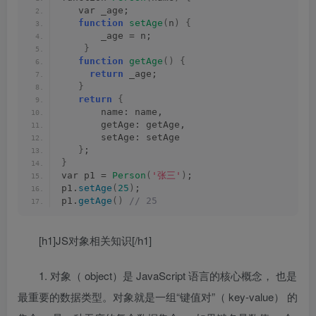
   var _age;
function
setAge
(
n
)
{
       _age = n;
}
function
getAge
()
{
return
 _age;
}
return
{
       name: name,
       getAge: getAge,
       setAge: setAge
}
;
}
var p1 = 
Person
(
'张三'
)
;
p1.
setAge
(
25
)
;
p1.
getAge
()
 // 25
[h1]JS对象相关知识[/h1]
1.
对象（
object
）是
JavaScript
语言的核心概念， 也是
最重要的数据类型。对象就是一组
“
键值对
”
（
key-value
） 的