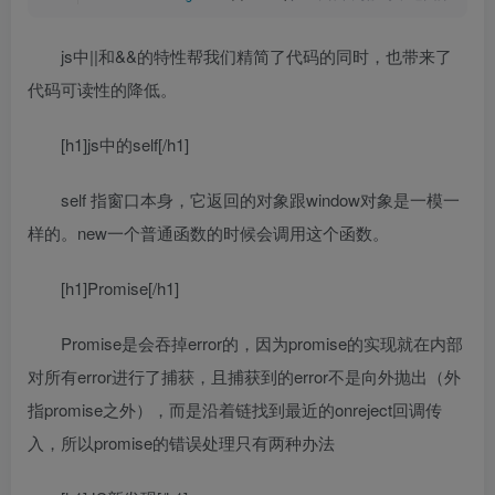
js中||和&&的特性帮我们精简了代码的同时，也带来了
代码可读性的降低。
[h1]js中的self[/h1]
self 指窗口本身，它返回的对象跟window对象是一模一
样的。new一个普通函数的时候会调用这个函数。
[h1]Promise[/h1]
Promise是会吞掉error的，因为promise的实现就在内部
对所有error进行了捕获，且捕获到的error不是向外抛出（外
指promise之外），而是沿着链找到最近的onreject回调传
入，所以promise的错误处理只有两种办法