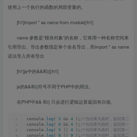
使用上一个执行的函数的局部变量的。
[h1]import * as name from module[/h1]
name 参数是“模块对象”的名称，它将用一种名称空间来
引用导出。导出参数指定单个命名导出，而import * as name
语法导入所有导出
[h1]js中的&&和||[/h1]
js的&&和||符号不同于PHP中的用法。
在PHP中&& 和|| 只会进行逻辑运算返回布尔值。
console.
log
(
5
&&
4
)
;
/*当结果为真时，返回第二个为
console.
log
(
0
&&
4
)
;
/*当结果为假时，返回第一个为
console.
log
(
5
||
4
)
;
/*当结果为真时，返回第一个为
console.
log
(
0
||
0
)
;
/*当结果为假时，返回第二个为