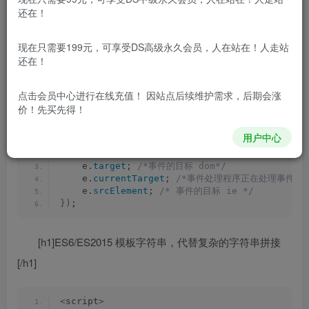
回调函数内的this指向了dom对象本身，注意JQ的内存
还在！
问题，删除dom时自定义的事件会继续存在。
现在只需要199元，可享受DS高级永久会员，人在站在！人走站
还在！
 $
(
".select li"
)
.
click
(
function
(
event
){
        $
(
".select li"
)
.
removeClass
(
"current"
        $
(
event.
target
)
.
addClass
(
"current"
)
;
点击会员中心
进行在线充值！ 因站点后续维护需求，后期会涨
})
价！先买先得！
用户中心
$
(
".btn"
)
.
click
(
function
(
e
){
/* e 就是事件对象 */
    e.
target
; 
/*事件的目标 dom*/
    e.
currentTarget
; 
/*事件处理程序正在处理事件的那
    e.
srcElement
; 
/* 事件的目标 ie */
})
;
[h1]ES6/ES2015 模板字符串，代替复杂的字符串拼接
[/h1]
<
script
>