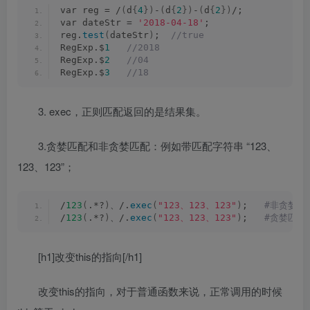
var reg = /
(
d
{
4
})
-
(
d
{
2
})
-
(
d
{
2
})
/;
var dateStr = 
'2018-04-18'
;
reg.
test
(
dateStr
)
; 
 //true
RegExp.$
1
 //2018
RegExp.$
2
 //04
RegExp.$
3
 //18
3. exec，正则匹配返回的是结果集。
3.贪婪匹配和非贪婪匹配：例如带匹配字符串 “123、
123、123”；
/
123
(
.*?
)
、/.
exec
(
"123、123、123"
)
;  
 #非贪婪匹
/
123
(
.*?
)
、/.
exec
(
"123、123、123"
)
;  
 #贪婪匹配，
[h1]改变this的指向[/h1]
改变this的指向，对于普通函数来说，正常调用的时候