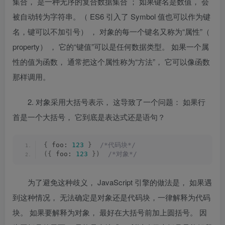
集合， 是一种无序的复合数据集合
；
如果键名是数值， 会
被自动转为字符串。
（
ES6
引入了
Symbol
值也可以作为键
名，键可以不加引号） ，
对象的每一个键名又称为
“
属性
”
（
property
） ， 它的
“
键值
”
可以是任何数据类型。 如果一个属
性的值为函数， 通常把这个属性称为
“
方法
”
， 它可以像函数
那样调用。
2.
对象采用大括号表示， 这导致了一个问题： 如果行
首是一个大括号， 它到底是表达式还是语句？
{
 foo: 
123
}
/*代码块*/
({
 foo: 
123
})
/*对象*/
为了避免这种歧义，
JavaScript
引擎的做法是， 如果遇
到这种情况， 无法确定是对象还是代码块，一律解释为代码
块。 如果要解释为对象， 最好在大括号前加上圆括号。 因