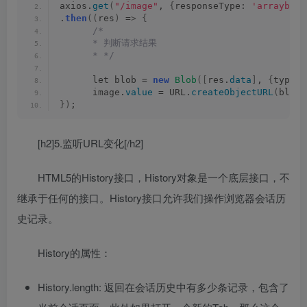
axios.
get
(
"/image"
, 
{
responseType: 
'arraybuff
.
then
((
res
)
 =
>
{
/*
      * 判断请求结果
      * */
      let blob = 
new
Blob
([
res.
data
]
, 
{
type: 
      image.
value
 = URL.
createObjectURL
(
blob
)
})
;
[h2]5.监听URL变化[/h2]
HTML5的History接口，History对象是一个底层接口，不
继承于任何的接口。History接口允许我们操作浏览器会话历
史记录。
History的属性：
History.length: 返回在会话历史中有多少条记录，包含了