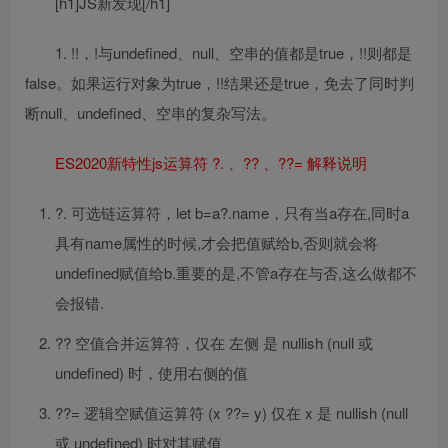
[h1]JS新发现[/h1]
1. !!，!与undefined、null、空串的值都是true，!!则都是
false。如果运行对象为true，!!结果还是true，免去了同时判
断null、undefined、空串的复杂写法。
ES2020新特性js运算符 ?. 、?? 、??= 解释说明
?. 可选链运算符，let b=a?.name，只有当a存在,同时a
具有name属性的时候,才会把值赋给b,否则就会将
undefined赋值给b.重要的是,不管a存在与否,这么做都不
会报错.
?? 空值合并运算符，仅在 左侧 是 nullish (null 或
undefined) 时，使用右侧的值
??= 逻辑空赋值运算符 (x ??= y) 仅在 x 是 nullish (null
或 undefined) 时对其赋值