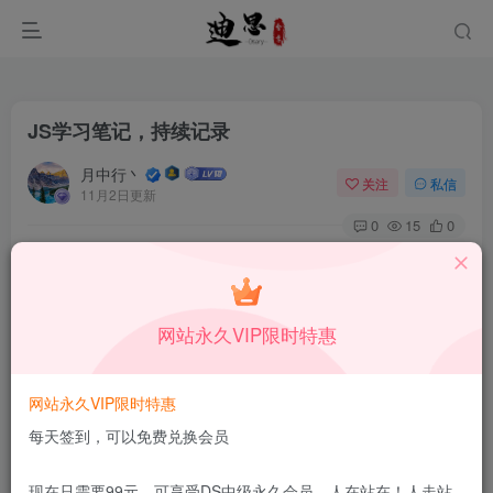
JS学习笔记，持续记录
月中行丶
关注
私信
11月2日更新
0
15
0
本站所有内容来自互联网收集，仅供学习和交流，请勿用于商业
用途。如有侵权、不妥之处，请第一时间联系我们删除！
Q群：
网站永久VIP限时特惠
网站永久VIP限时特惠
每天签到，可以免费兑换会员
[h1]事件源对象[/h1]
现在只需要99元，可享受DS中级永久会员，人在站在！人走站