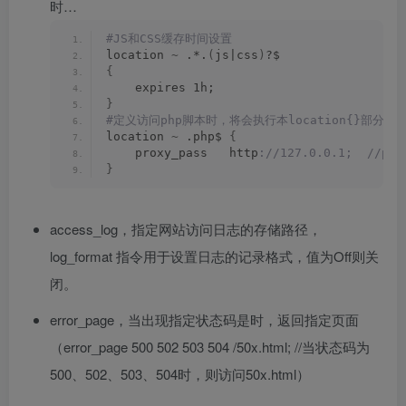
时…
#JS和CSS缓存时间设置
location 
~
 .*.
(
js|css
)
?$
{
    expires 1h;
}
#定义访问php脚本时，将会执行本location{}部分指
location 
~
 .php$ 
{
    proxy_pass   http
://127.0.0.1;  //
}
access_log，指定网站访问日志的存储路径，
log_format 指令用于设置日志的记录格式，值为Off则关
闭。
error_page，当出现指定状态码是时，返回指定页面
（
error_page
500
502
503
504
/
50x
.
html
;
//
当状态码为
500、502、503、504时，则访问50x.html
）