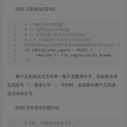
[h2]1.正则表达式[/h2]
# ~ 为区分大小写匹配;
# ~* 为不区分大小写匹配;
# !~ 不匹配某个区分大小写的正则;
# !~* 不匹配某个不区分大小写的正则;
#下面设定nginx在用户使用ie的使用重定向到/nginx-ie
if
(
$http_user_agent 
~
 MSIE
)
{
     rewrite ^
(
.*
)
$ /nginx-ie/$
1
 break;
}
整个正则表达式字符串一般不需要加引号
，
但如果含有
右花括号
「
}
」
或者分号
「
;
」
字符时
，
必须要给整个正则表
达式添加引号
。
[h2]2.文件目录匹配[/h2]
#-f和!-f判断是否存在文件