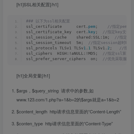
[h1]SSL相关配置[/h1]
### 以下为ssl相关配置
ssl_certificate      cert.
pem
;   
 //指定pem文
ssl_certificate_key  cert.
key
; 
 //指定key文件
ssl_session_cache    shared:SSL:1m; 
 //指定ses
ssl_session_timeout  5m; 
 //指定session超时时间
ssl_protocols TLSv1 TLSv
1
.
1
 TLSv1.
2
;  
 //指定
ssl_ciphers  HIGH:!aNULL:!MD5; 
 //指定ssl算法
ssl_prefer_server_ciphers  on; 
 //优先采取服务
[h1]全局变量[/h1]
$args，$query_string 请求中的参数,如
www.123.com/1.php?a=1&b=2的$args就是a=1&b=2
$content_length http请求信息里面的“Content-Length”
$conten_type http请求信息里面的“Content-Type”