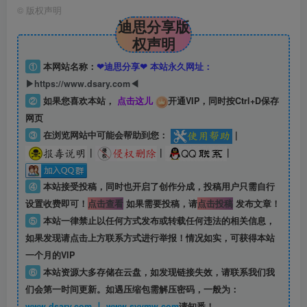
©
版权声明
迪思分享版
权声明
①
本网站名称：
❤迪思分享❤ 本站永久网址：
▶https://www.dsary.com◀
②
如果您喜欢本站，
点击这儿
开通VIP，同时按Ctrl+D保存
网页
③
在浏览网站中可能会帮助到您：
|
|
|
|
④
本站接受投稿，同时也开启了创作分成，投稿用户只需自行
设置收费即可！
点击查看
如果需要投稿，请
点击投稿
发布文章！
⑤
本站一律禁止以任何方式发布或转载任何违法的相关信息，
如果发现请点击上方联系方式进行举报！情况如实，可获得本站
一个月的VIP
⑥
本站资源大多存储在云盘，如发现链接失效，请联系我们我
们会第一时间更新。如遇压缩包需解压密码，一般为：
www.dsary.com 丨 www.syymw.com
请知悉！