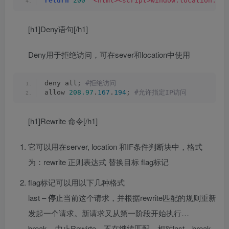
return
200
"<html><script>window.location.hre
[h1]Deny语句[/h1]
Deny用于拒绝访问，可在sever和location中使用
deny all;
 #拒绝访问
allow 
208.97
.
167
.
194
;
 #允许指定IP访问
[h1]Rewrite 命令[/h1]
它可以用在server, location 和IF条件判断块中，格式
为：rewrite 正则表达式 替换目标 flag标记
flag标记可以用以下几种格式
last –
停
止当前这个请求，并根据rewrite匹配的规则重新
发起一个请求。新请求又从第一阶段开始执行…
break – 中止Rewirte，不在继续匹配，相对last，break