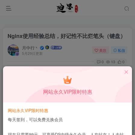
Nginx使用经验总结，好记性不比烂笔头（键盘）
月中行丶
关注
私信
5月29日更新
0
13
0
本站所有内容来自互联网收集，仅供学习和交流，请勿用于商业
用途。如有侵权、不妥之处，请第一时间联系我们删除！
Q群：
网站永久VIP限时特惠
网站永久VIP限时特惠
每天签到，可以免费兑换会员
[h1]基础知识[/h1]
现在只需要99元，可享受DS中级永久会员，人在站在！人走站