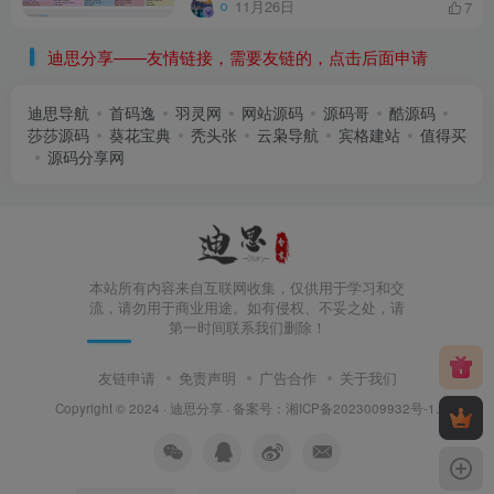
11月26日
7
迪思分享——友情链接，需要友链的，点击后面申请
迪思导航
首码逸
羽灵网
网站源码
源码哥
酷源码
莎莎源码
葵花宝典
秃头张
云枭导航
宾格建站
值得买
源码分享网
本站所有内容来自互联网收集，仅供用于学习和交
流，请勿用于商业用途。如有侵权、不妥之处，请
第一时间联系我们删除！
友链申请
免责声明
广告合作
关于我们
Copyright © 2024 ·
迪思分享
· 备案号：
湘ICP备2023009932号-1
.