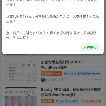
还在！
2024最新WordPress插件小宇宙 – 建
站必备网站性能以及SEO优化插件
现在只需要199元，可享受DS高级永久会员，人在站在！人走站
付费资源
30
WordPress插件
WordPres
还在！
1月15日
7
点击会员中心
进行在线充值！ 因站点后续维护需求，后期会涨
WordPress灯笼插件，由lovestu网站
价！先买先得！
开发，为新年添加气氛，祝大家新年快
乐！
付费资源
30
WordPress插件
WordPres
用户中心
12月29日
9
加密货币交易列表 v2.8.3：
WordPress插件
付费资源
9.99
【VIP】专享资源★★★★★
￥
12月25日
14
Bookly PRO v6.9：高效预约和排班软
件系统WordPress插件
免费资源
WordPress插件
WordPress相关