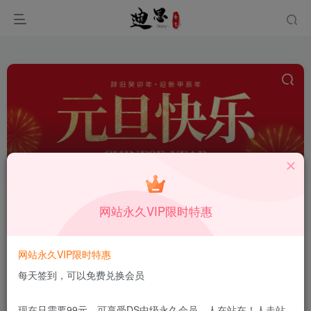
WordPress插件
共5篇
网站永久VIP限时特惠
排序
更新
浏览
点赞
评论
WordPress任推帮网盘拉新数据统计
网站永久VIP限时特惠
插件
每天签到，可以免费兑换会员
付费资源
9.9
【VIP】专享资源★★★★★
￥
10月17日
13
现在只需要99元，可享受DS中级永久会员，人在站在！人走站