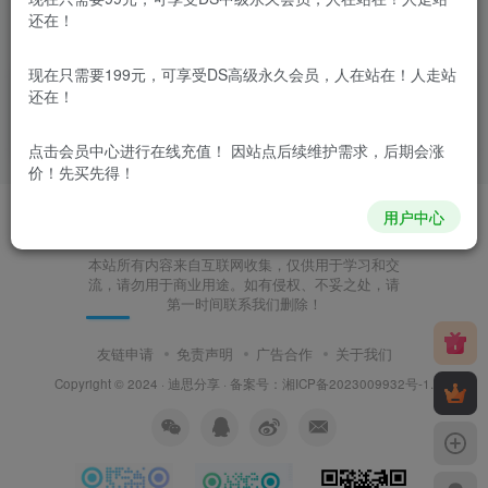
还在！
迪思分享——友情链接，需要友链的，点击后面申请
现在只需要199元，可享受DS高级永久会员，人在站在！人走站
迪思导航
首码逸
羽灵网
网站源码
源码哥
酷源码
还在！
莎莎源码
葵花宝典
秃头张
云枭导航
宾格建站
值得买
源码分享网
点击会员中心
进行在线充值！ 因站点后续维护需求，后期会涨
价！先买先得！
用户中心
本站所有内容来自互联网收集，仅供用于学习和交
流，请勿用于商业用途。如有侵权、不妥之处，请
第一时间联系我们删除！
友链申请
免责声明
广告合作
关于我们
Copyright © 2024 ·
迪思分享
· 备案号：
湘ICP备2023009932号-1
.