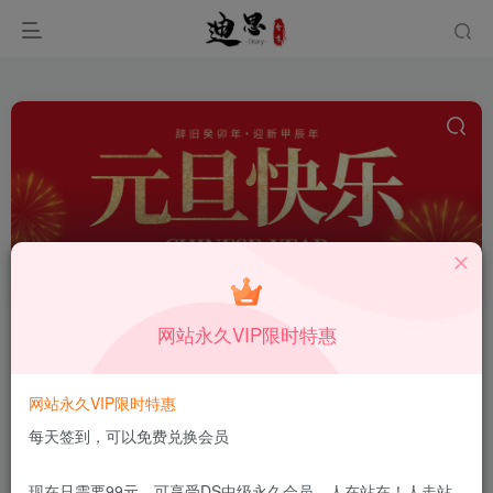
迪思分享整站
共1篇
网站永久VIP限时特惠
排序
更新
浏览
点赞
评论
【更新整站打包】迪思分享整站
网站永久VIP限时特惠
WordPress整站数据打包（持续更新
每天签到，可以免费兑换会员
—-）
付费资源
188
【VIP】专享资源★★★★★
￥
10月14日
102
现在只需要99元，可享受DS中级永久会员，人在站在！人走站