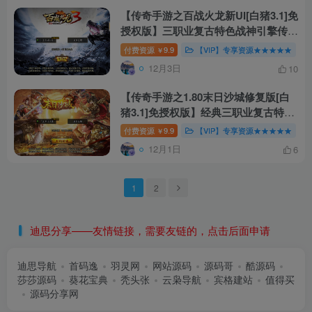
【传奇手游之百战火龙新UI[白猪3.1]免
授权版】三职业复古特色战神引擎传奇
手游-Win服务端源码视频架设教程-无
付费资源
9.9
【VIP】专享资源★★★★★
￥
双城+星辰村+桃花林-新版GM多功能
12月3日
10
网页授权物品后台-GM直冲网页后台-
安卓苹果IOS双端版本！
【传奇手游之1.80末日沙城修复版[白
猪3.1]免授权版】经典三职业复古特色
战神引擎传奇手游-Win服务端源码视
付费资源
9.9
【VIP】专享资源★★★★★
￥
频架设教程-北斗七星+血神宫殿+雪域
12月1日
6
神殿-新版GM多功能网页授权物品后
台-GM直冲网页后台-安卓苹果IOS双
端版本！
1
2
迪思分享——友情链接，需要友链的，点击后面申请
迪思导航
首码逸
羽灵网
网站源码
源码哥
酷源码
莎莎源码
葵花宝典
秃头张
云枭导航
宾格建站
值得买
源码分享网