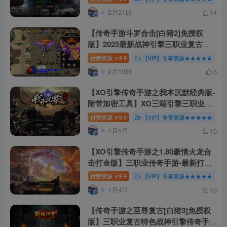
卓/IOS/PC全兼容
2月21日
14
【传奇手游斗罗合击[白猪2]免授权
版】2025最新战神引擎三职业复古手
游 | Win服务端源码+视频架设教程 | 新
付费资源
9.9
【VIP】专享资源★★★★★
￥
版GM多功能网页后台 | 安卓苹果双端
2月19日
6
支持
【XO引擎传奇手游之我本沉默经典版-
附带加密工具】XO三端引擎三职业传
奇手游-最新打包Win服务端源码视频
付费资源
9.9
【VIP】专享资源★★★★★
￥
架设教程-经典复古-PC安卓苹果三端
1月5日
10
互通！
【XO引擎传奇手游之1.80豪情火龙合
击打金版】三职业传奇手游-最新打包
Win服务端源码视频架设教程-经典复
付费资源
9.9
【VIP】专享资源★★★★★
￥
古-PC安卓苹果IOS三端互通版本！
1月4日
10
【传奇手游之至尊复古[白猪3]免授权
版】三职业复古特色战神引擎传奇手