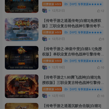
游-打包Win服务端源码视频架设教程-
付费资源
9.9
【VIP】专享资源★★★★★
￥
新版GM多功能网页授权物品后台-GM
12月21日
12
直冲网页后台-安卓苹果IOS双端版
本！
【传奇手游之逍遥传奇[白猪3]免授权
版】三职业复古特色战神引擎传奇手
游-打包Win服务端源码视频架设教程
付费资源
9.9
【VIP】专享资源★★★★★
￥
12月21日
6
【传奇手游之-神皇中变[白猪3.1]免授
权版】单职业复古特色战神引擎传奇手
游-最新打包Win服务端源码视频架设
付费资源
9.9
【VIP】专享资源★★★★★
￥
教程
12月19日
10
【传奇手游之1.80腾飞战神[白猪3]免
授权版】三职业复古特色战神引擎传奇
手游-最新打包Win服务端源码视频架
付费资源
9.9
【VIP】专享资源★★★★★
￥
设教程-旧复古+特色活动-新版GM多功
12月19日
10
能网页授权物品后台-GM直冲网页后
台-安卓苹果IOS双端版本！
【传奇手游之逍遥沉默合击版[白猪3]