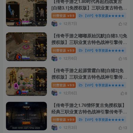
【传奇手游之1.80时代再起烈战复古
[白猪3.1]免授权版】三职业复古特色战
神引擎传奇手游-打包Win服务端源码
付费资源
9.9
【VIP】专享资源★★★★★
￥
视频架设教程-新版GM多功能网页授权
12月7日
12
物品后台-GM直冲网页后台-安卓苹果
IOS双端版本！
【传奇手游之嘟嘟原始沉默[白猪3.1]免
授权版】三职业复古特色战神引擎传奇
手游-Win服务端源码视频架设教程-新
付费资源
9.9
【VIP】专享资源★★★★★
￥
版GM多功能网页授权物品后台-GM直
12月6日
15
冲网页后台-安卓苹果IOS双端版本！
【传奇手游之起源雷霆白猪[白猪3]免
授权版】三职业复古特色战神引擎传奇
手游-Win服务端源码视频架设教程-新
付费资源
9.9
【VIP】专享资源★★★★★
￥
版GM多功能网页授权物品后台-GM直
12月6日
8
冲网页后台-安卓苹果IOS双端版本！
【传奇手游之1.76情怀复古免授权版】
经典三职业复古特色战神引擎传奇手
游-Win服务端源码视频架设教程-安卓
付费资源
9.9
【VIP】专享资源★★★★★
￥
苹果IOS双端版本！
12月3日
13