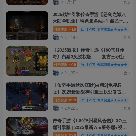
7月1日
5
2025战神引擎传奇手游【怒剑之巅八
大陆单职业】特色服务端+时装圣地
+狂暴圣地+神装【站长亲测】
付费资源
9.9
【VIP】专享资源★★★★★
￥
3月16日
6
【2025新版】传奇手游《180苍月传
奇》白猪3免授权版 ——复古三职业·
战神引擎丨Win服务端源码+安卓双端
付费资源
9.9
【VIP】专享资源★★★★★
￥
配套｜GM多功能后台+实时充值系统
2月27日
6
【传奇手游秋风沉默[白猪3]免授权
版】2025最新战神引擎三职业复古手
游 | Win服务端源码+视频架设教程 | 新
付费资源
9.9
【VIP】专享资源★★★★★
￥
版GM多功能网页后台 | 安卓苹果双端
2月22日
8
支持
传奇手游《1.80神州暴风合击》XO三
端引擎版 | 2025最新Win服务端+视频
架设教程 | 三职业复古打金 | 安
付费资源
9.9
【VIP】专享资源★★★★★
￥