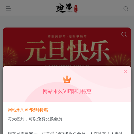
传奇手游
共52篇
网站永久VIP限时特惠
排序
更新
浏览
点赞
评论
站长亲测 战神引擎冰雪传奇70大陆 白
网站永久VIP限时特惠
猪3.1超变服务端 傲风大陆+仙境之境
每天签到，可以免费兑换会员
搭建可用
付费资源
9.9
【VIP】专享资源★★★★★
￥
12月22日
5
现在只需要99元，可享受DS中级永久会员，人在站在！人走站