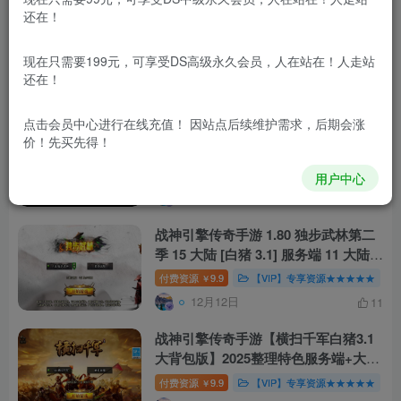
还在！
战神引擎 1.80 无双之刃单职业服务端
40 大陆白猪 3.1 站长亲测
现在只需要199元，可享受DS高级永久会员，人在站在！人走站
付费资源
9.9
【VIP】专享资源★★★★★
￥
还在！
12月12日
5
点击会员中心
进行在线充值！ 因站点后续维护需求，后期会涨
XO 三端引擎 1.80 魅影合击第二季 复
价！先买先得！
古传奇服务端 站长亲测
付费资源
9.9
【VIP】专享资源★★★★★
￥
用户中心
12月12日
6
战神引擎传奇手游 1.80 独步武林第二
季 15 大陆 [白猪 3.1] 服务端 11 大陆 +
通幽冥界 + 千层塔 站长亲测
付费资源
9.9
【VIP】专享资源★★★★★
￥
12月12日
11
战神引擎传奇手游【横扫千军白猪3.1
大背包版】2025整理特色服务端+大雷
音寺+深海帝国+九层妖塔【站长亲
付费资源
9.9
【VIP】专享资源★★★★★
￥
测】