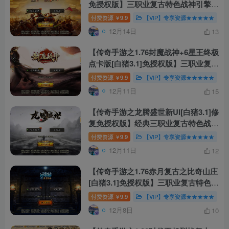
免授权版】三职业复古特色战神引擎传
奇手游-最新打包Win服务端源码视频
付费资源
9.9
【VIP】专享资源★★★★★
￥
架设教程！
12月14日
13
【传奇手游之1.76封魔战神+6星王终极
点卡版[白猪3.1]免授权版】三职业复古
特色战神引擎传奇手游-Win服务端源
付费资源
9.9
【VIP】专享资源★★★★★
￥
码视频架设教程-新版GM多功能网页授
12月11日
15
权物品后台-GM直冲网页后台-安卓苹
果IOS双端版本！
【传奇手游之龙腾盛世新UI[白猪3.1]修
复免授权版】经典三职业复古特色战神
引擎传奇手游-2024年12月10日最新打
付费资源
9.9
【VIP】专享资源★★★★★
￥
包Win服务端源码视频架设教程-新版
12月11日
12
GM多功能网页授权物品后台-GM直冲
网页后台-安卓苹果IOS双端版本！
【传奇手游之1.76赤月复古之比奇山庄
[白猪3.1]免授权版】三职业复古特色战
神引擎传奇手游-Win服务端源码视频
付费资源
9.9
【VIP】专享资源★★★★★
￥
架设教程-新版GM多功能网页授权物品
12月8日
10
后台-GM直冲网页后台-安卓苹果IOS
双端版本！