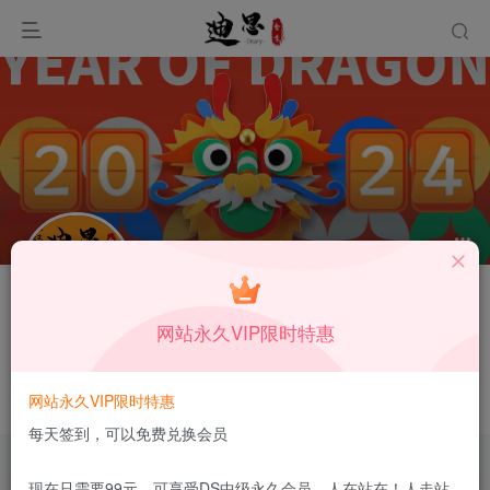
关注
私信
网站永久VIP限时特惠
swec94
韩国
网站永久VIP限时特惠
这家伙很懒，什么都没有写...
每天签到，可以免费兑换会员
现在只需要99元，可享受DS中级永久会员，人在站在！人走站