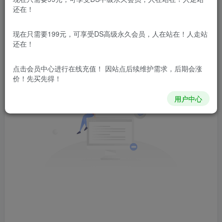
文章
0
收藏
0
评论
0
粉丝
0
还在！
发布
排序
现在只需要199元，可享受DS高级永久会员，人在站在！人走站
0
还在！
点击会员中心
进行在线充值！ 因站点后续维护需求，后期会涨
价！先买先得！
用户中心