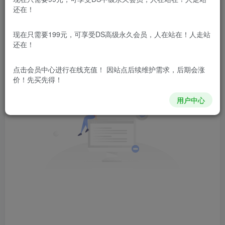
文章
0
收藏
0
评论
0
粉丝
0
还在！
发布
排序
现在只需要199元，可享受DS高级永久会员，人在站在！人走站
0
还在！
点击会员中心
进行在线充值！ 因站点后续维护需求，后期会涨
价！先买先得！
用户中心