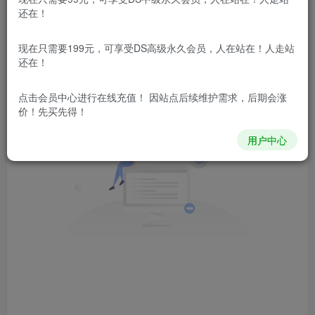
文章
0
收藏
0
评论
0
粉丝
0
还在！
发布
排序
现在只需要199元，可享受DS高级永久会员，人在站在！人走站
0
还在！
点击会员中心
进行在线充值！ 因站点后续维护需求，后期会涨
价！先买先得！
用户中心