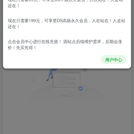
文章
0
收藏
0
评论
1
粉丝
0
还在！
发布
排序
现在只需要199元，可享受DS高级永久会员，人在站在！人走站
0
还在！
点击会员中心
进行在线充值！ 因站点后续维护需求，后期会涨
价！先买先得！
用户中心