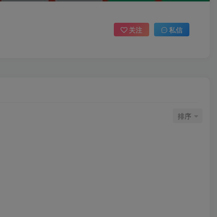
关注
私信
排序