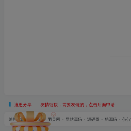
迪思分享——友情链接，需要友链的，点击后面申请
×
迪思导航
首码逸
羽灵网
网站源码
源码哥
酷源码
莎莎