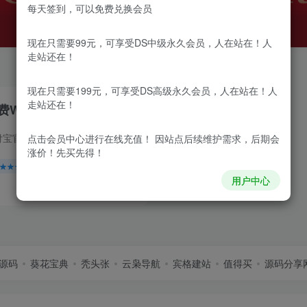
每天签到，可以免费兑换会员
现在只需要99元，可享受DS中级永久会员，人在站在！人
走站还在！
现在只需要199元，可享受DS高级永久会员，人在站在！人
走站还在！
费WordPress主题下载
RiMini主题介绍，支持微信，支付宝官方支付接口，个人PAYJS，虎皮椒，码支付，免登录购买，会员中心，支付齐全，体验超速，简单粗暴，支付接口齐全，没有多余的东西，遵循简单快速付费资源理念...
点击会员中心
进行在线充值！ 因站点后续维护需求，后期会
涨价！先买先得！
★★★★★
WordPress主题
WordPress相关
用户中心
0
76
12
源码
葵花宝典
秃头张
云枭导航
宾格建站
值得买
源码分享