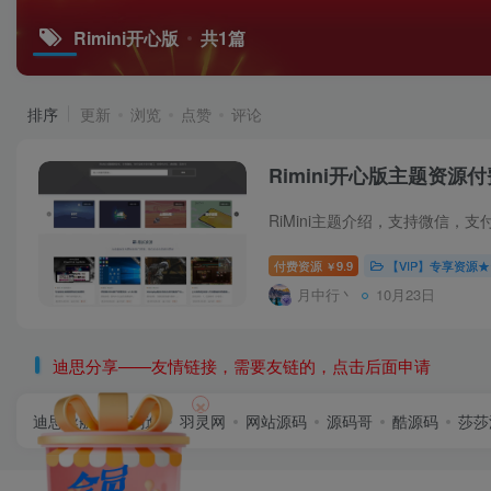
Rimini开心版
共1篇
排序
更新
浏览
点赞
评论
Rimini开心版主题资源付
付费资源
9.9
【VIP】专享资源
￥
月中行丶
10月23日
迪思分享——友情链接，需要友链的，点击后面申请
×
迪思导航
首码逸
羽灵网
网站源码
源码哥
酷源码
莎莎