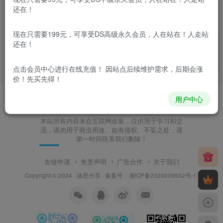
还在！
迪思分享——友情链接，需要友链的，点击后面申请
现在只需要199元，可享受DS高级永久会员，人在站在！人走站
迪思导航
首码逸
羽灵网
网站源码
源码哥
酷源码
还在！
莎莎源码
葵花宝典
秃头张
云枭导航
宾格建站
值得买
源码分享网
点击会员中心
进行在线充值！ 因站点后续维护需求，后期会涨
价！先买先得！
用户中心
本站所有内容来自互联网收集，仅供用于学习和交
流，请勿用于商业用途。如有侵权、不妥之处，请
第一时间联系我们删除！
友链申请
免责声明
广告合作
关于我们
Copyright © 2024 ·
迪思分享
· 备案号：
湘ICP备2023009932号-1
.