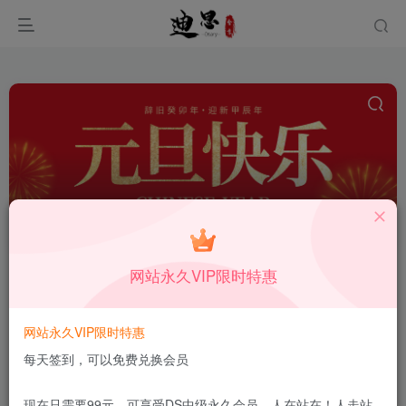
HTML5养生会所
共1篇
网站永久VIP限时特惠
排序
更新
浏览
点赞
评论
美容美体网站模板H5自适应 –
网站永久VIP限时特惠
pbootcms响应式HTML5养生会所源码
每天签到，可以免费兑换会员
下载
付费资源
2.9
【VIP】专享资源★★★★★
￥
11月29日
15
现在只需要99元，可享受DS中级永久会员，人在站在！人走站