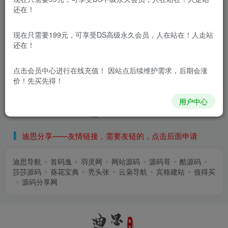
还在！
最新自适应主题懒人网址导航php源码
自适应各终端懒人网址导航源码
现在只需要199元，可享受DS高级永久会员，人在站在！人走站
会员专属
【VIP】专享资源★★★★★
P
还在！
11月15日
15
点击会员中心
进行在线充值！ 因站点后续维护需求，后期会涨
自适应网址导航网站发布页,自动更换
价！先买先得！
背景图,商城导航,教程网导航,娱乐网导
航
付费资源
30
HTML源码
程序源码
用户中心
10月18日
8
迪思分享——友情链接，需要友链的，点击后面申请
迪思导航
首码逸
羽灵网
网站源码
源码哥
酷源码
莎莎源码
葵花宝典
秃头张
云枭导航
宾格建站
值得买
源码分享网