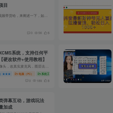
项目
首先这篇文章不是要你来做多多视频带货哈，来阐述一下，如何让一个项目尽可能的去赚到钱，要相信项目没问题而是人的问题。 多多带货我今年就没开始弄了，最近几个月都是之前的余量，现在一个是...
0
56
6
XCMS系统，支持任何平
【硬改软件+使用教程】
软件介绍 改虚拟摄像头为真实摄像头，改真实麦克风，图层去重、镜头晃动、增加噪点去重、随机播放辅音，两条音轨帮助音频去重、随机音效、随机播放速度，直播源实时转播等等.防违规，防非实时 ...
）★★★
电脑（PC）
系统工具
0
189
8
类弹幕互动，游戏玩法
量加成