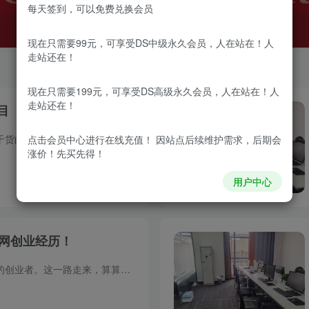
每天签到，可以免费兑换会员
现在只需要99元，可享受DS中级永久会员，人在站在！人
走站还在！
现在只需要199元，可享受DS高级永久会员，人在站在！人
走站还在！
目
大家好，我是每天给朋友们分享干货的阿宁，搞钱路上一路前行经过这三年口罩，现在大环境非常的糟糕，好多地方招工直接喊出超过35岁就不要的标准，你有焦虑感吗?反正我有，不努力搞钱以后进厂拧...
点击会员中心
进行在线充值！ 因站点后续维护需求，后期会
涨价！先买先得！
用户中心
0
68
15
联网创业经历！
大家好，我只是一个互联网普通的创业者。这一路走来，算算在互联网上混了上下也快十年了，目前只能说算小有成就吧，有房有车，俗话说的四子嘛，现在多了一样，人生该努力就得努力。今天就是带大...