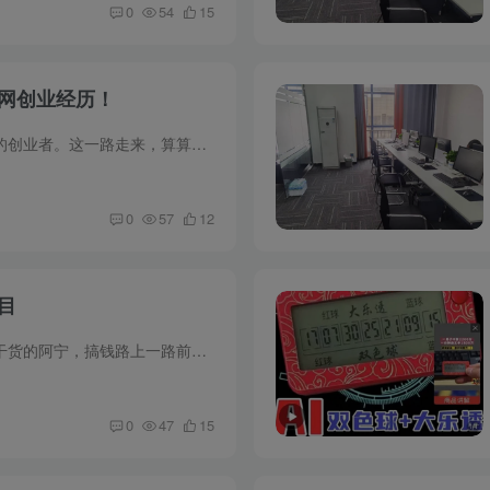
0
54
15
联网创业经历！
大家好，我只是一个互联网普通的创业者。这一路走来，算算在互联网上混了上下也快十年了，目前只能说算小有成就吧，有房有车，俗话说的四子嘛，现在多了一样，人生该努力就得努力。今天就是带大...
0
57
12
目
大家好，我是每天给朋友们分享干货的阿宁，搞钱路上一路前行经过这三年口罩，现在大环境非常的糟糕，好多地方招工直接喊出超过35岁就不要的标准，你有焦虑感吗?反正我有，不努力搞钱以后进厂拧...
0
47
15