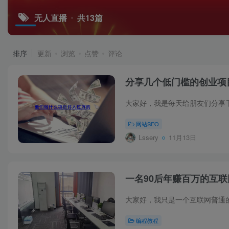
无人直播
共13篇
排序
更新
浏览
点赞
评论
分享几个低门槛的创业项
网站SEO
Lssery
11月13日
一名90后年赚百万的互
编程教程