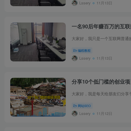
Lssery
11月13日
一名90后年赚百万的互
编程教程
Lssery
11月13日
分享10个低门槛的创业项
网站SEO
Lssery
11月12日