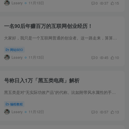
Lssery
11月13日
0
37
15
一名90后年赚百万的互联网创业经历！
大家好，我只是一个互联网普通的创业者。这一路走来，算算在互联网上混了上下也快十年了，目前只能说算小有成就吧，有房有车，俗话说的四子嘛，现在多了一样，人生该努力就得努力。今天就是带大...
网站SEO
Lssery
11月13日
0
45
10
号称日入1万「黑五类电商」解析
黑五类是对“无实际功效产品”的代称。比如附带风水属性的手串饰品摆件，难以治愈却承诺有效的各种保健品，课程质量低却夸张宣传成功率的培训，还有更离谱的AI彩票机，手机修复器... 为什么存在...
编程教程
Lssery
11月12日
0
57
13