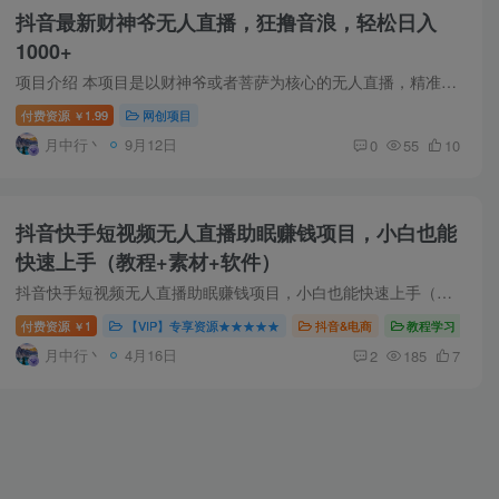
抖音最新财神爷无人直播，狂撸音浪，轻松日入
1000+
项目介绍 本项目是以财神爷或者菩萨为核心的无人直播，精准的捕捉了大众的心理需求，项目操作步骤非常简便，仅需一部手机或一台电脑，就能开启24小时日不落直播。 课程目录 项目介绍 项目准备 ...
付费资源
1.99
网创项目
￥
月中行丶
9月12日
0
55
10
抖音快手短视频无人直播助眠赚钱项目，小白也能
快速上手（教程+素材+软件）
抖音快手短视频无人直播助眠赚钱项目，小白也能快速上手（教程+素材+软件）
付费资源
1
【VIP】专享资源★★★★★
抖音&电商
教程学习
￥
月中行丶
4月16日
2
185
7