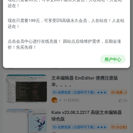
还在！
Linux获取10个你最常用的终端命令列
表
现在只需要199元，可享受DS高级永久会员，人在站在！人走站
编程教程
还在！
11月10日
14
点击会员中心
进行在线充值！ 因站点后续维护需求，后期会涨
Windows BowPad 文本编辑器_v2.9.0
价！先买先得！
绿色便携版
免费资源
免费资源（注册即可下载）★★★
用户中心
7月3日
11
文本编辑器 EmEditor 便携注册版
本。。。。
免费资源（注册即可下载）★★★
电脑（PC
11月20日
10
Kate v23.08.3.2217 高级文本编辑器
绿色版
免费资源（注册即可下载）★★★
办公软件