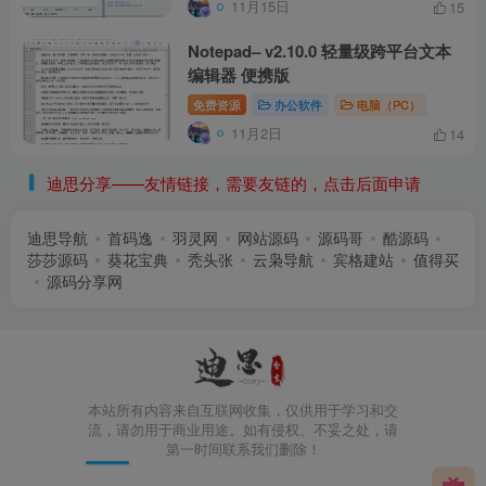
11月15日
15
Notepad– v2.10.0 轻量级跨平台文本
编辑器 便携版
免费资源
办公软件
电脑（PC）
11月2日
14
迪思分享——友情链接，需要友链的，点击后面申请
迪思导航
首码逸
羽灵网
网站源码
源码哥
酷源码
莎莎源码
葵花宝典
秃头张
云枭导航
宾格建站
值得买
源码分享网
本站所有内容来自互联网收集，仅供用于学习和交
流，请勿用于商业用途。如有侵权、不妥之处，请
第一时间联系我们删除！