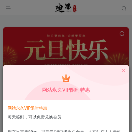
文本编辑器
共6篇
网站永久VIP限时特惠
排序
更新
浏览
点赞
评论
值得收藏的27个Linux文档编辑命令
网站永久VIP限时特惠
每天签到，可以免费兑换会员
编程教程
11月11日
7
现在只需要99元，可享受DS中级永久会员，人在站在！人走站