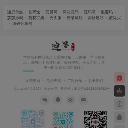
迪思导航
首码逸
羽灵网
网站源码
源码哥
酷源码
莎莎源码
葵花宝典
秃头张
云枭导航
宾格建站
值得买
源码分享网
本站所有内容来自互联网收集，仅供用于学习和交
流，请勿用于商业用途。如有侵权、不妥之处，请
第一时间联系我们删除！
友链申请
免责声明
广告合作
关于我们
Copyright © 2024 ·
迪思分享
· 备案号：
湘ICP备2023009932号-1
.