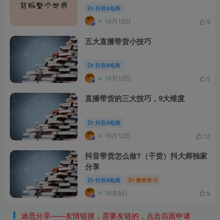
抖音&电商
10月12日
9
五大直播带货小技巧
抖音&电商
10月12日
5
直播带货的三大技巧，9大维度
抖音&电商
10月12日
12
抖音带货怎么做?（干货）抖大师独家
分享
抖音&电商
教程学习
10月8日
9
迪思分享——友情链接，需要友链的，点击后面申请