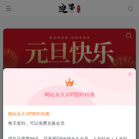
抖音直播
共16篇
网站永久VIP限时特惠
排序
更新
浏览
点赞
评论
抖音6张照片教程（剪映怎么上传抖音
网站永久VIP限时特惠
多张照片）
每天签到，可以免费兑换会员
抖音&电商
1月10日
9
现在只需要99元，可享受DS中级永久会员，人在站在！人走站