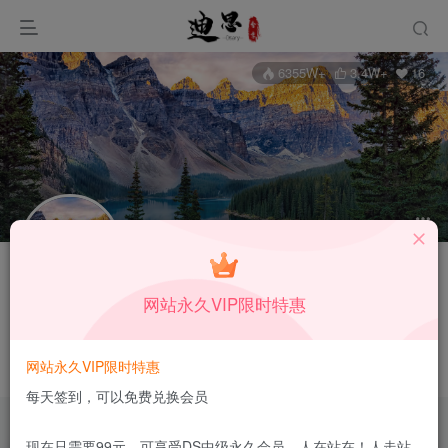
6355W+
3.4W+
16
关注
私信
网站永久VIP限时特惠
月中行丶
12枚徽章
迪思官方
湖南省衡阳市
管理员
网站永久VIP限时特惠
这家伙很懒，什么都没有写...
每天签到，可以免费兑换会员
现在只需要99元，可享受DS中级永久会员，人在站在！人走站