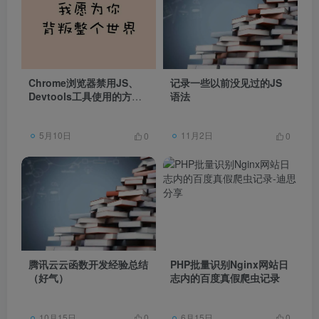
Chrome浏览器禁用JS、
记录一些以前没见过的JS
Devtools工具使用的方法
语法
记录
5月10日
11月2日
0
0
腾讯云云函数开发经验总结
PHP批量识别Nginx网站日
（好气）
志内的百度真假爬虫记录
10月15日
6月15日
0
0