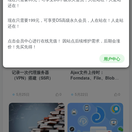
文章
2792
收藏
2
评论
12
粉丝
16
还在！
发布
排序
现在只需要199元，可享受DS高级永久会员，人在站在！人走站
2792
还在！
点击会员中心
进行在线充值！ 因站点后续维护需求，后期会涨
价！先买先得！
用户中心
记录一次代理服务器
Ajax文件上传时：
（VPN）搭建（SSR）
Formdata、File、Blob的
关系
5月25日
5月22日
0
0