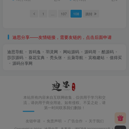
1
…
107
108
跳转
迪思分享——友情链接，需要友链的，点击后面申请
迪思导航
首码逸
羽灵网
网站源码
源码哥
酷源码
莎莎源码
葵花宝典
秃头张
云枭导航
宾格建站
值得买
源码分享网
本站所有内容来自互联网收集，仅供用于学习和交
流，请勿用于商业用途。如有侵权、不妥之处，请
第一时间联系我们删除！
友链申请
免责声明
广告合作
关于我们
Copyright © 2024 ·
迪思分享
· 备案号：
湘ICP备2023009932号-1
.