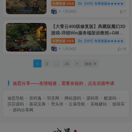
频教程（货币修改 & 外网教程）
付费资源
9.9
【VIP】专享资源★★★★★
￥
1月24日
7
【大青云400级修复版】典藏版魔幻3D
游戏-详细Win服务端架设教程+GM工
具命令+外网配置+PC客户端下载
付费资源
9.9
【VIP】专享资源★★★★★
￥
1月24日
15
1
2
…
23
跳转
迪思分享——友情链接，需要友链的，点击后面申请
迪思导航
首码逸
羽灵网
网站源码
源码哥
酷源码
莎莎源码
葵花宝典
秃头张
云枭导航
宾格建站
值得买
源码分享网