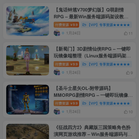
【鬼话钟馗V700梦幻版】Q萌剧情
RPG – 最新Win服务端源码架设教程
（GM指令、外网搭建、完整PC客户
付费资源
9.9
【VIP】专享资源★★★★★
￥
端）
1月24日
11
【新蜀门】3D剧情仙侠RPG – 一键即
玩镜像端整理（Linux服务端源码架设
教程、GM工具、外网搭建、完整PC
付费资源
9.9
【VIP】专享资源★★★★★
￥
客户端）
1月24日
9
【圣斗士星矢OL-附带源码】
MMORPG剧情RPG – 一键即玩镜像端
整理（Linux服务端源码架设教程、
付费资源
9.9
【VIP】专享资源★★★★★
￥
GM工具、网页注册、外网搭建、完整
1月24日
10
PC客户端）
《征战四方2》典藏版三国策略角色扮
演网页游戏推荐 – Win服务端源码与视