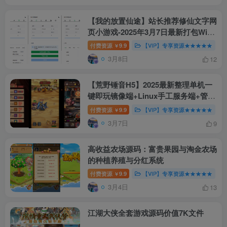
【我的放置仙途】站长推荐修仙文字网
页小游戏-2025年3月7日最新打包Win
服务端源码！
付费资源
9.9
【VIP】专享资源★★★★★
￥
3月8日
12
【荒野锤音H5】2025最新整理单机一
键即玩镜像端+Linux手工服务端+管理
后台+CDK授权后台+教程【站长亲
付费资源
9.9
【VIP】专享资源★★★★★
￥
测】
3月7日
9
高收益农场源码：富贵果园与淘金农场
的种植养殖与分红系统
付费资源
9.9
【VIP】专享资源★★★★★
￥
3月4日
13
江湖大侠全套游戏源码价值7K文件