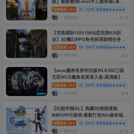
版】最新整理Linux手工服务端+多区
跨服+GM平台币授权后台+教程【站长
付费资源
9.9
【VIP】专享资源★★★★★
￥
亲测】
3月29日
12
【完美国际155V156仙恋完美6大职
业】3D魔幻RPG角色扮演剧情任务端
游 | 最新整理单机镜像端 | 一键安装
付费资源
9.9
【VIP】专享资源★★★★★
￥
Linux服务端源码 | 架设视频教程 | GM
3月15日
8
管理后台与工具 | 配套网页注册与完整
PC客户端！
【wow魔兽世界怀旧版WLK335三国
无双WCD魔兽老莫登入器-高清版】3D
巨作端游-2025最新整理打包Win服务
付费资源
9.9
【VIP】专享资源★★★★★
￥
端源码视频架设教程-网页注册-物品ID-
3月13日
8
GM指令教程-完整PC客户端！
【幻想学园OL】典藏3D校园冒险
MMORPG游戏-最新打包Win服务端源
码视频架设教程-网页注册-详细外网教
付费资源
9.9
【VIP】专享资源★★★★★
￥
程-完整PC客户端！
3月12日
15