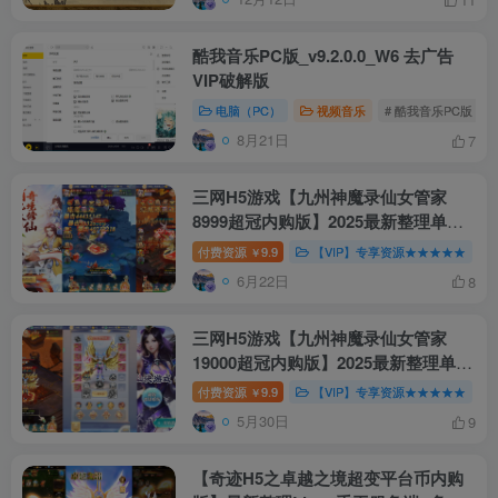
酷我音乐PC版_v9.2.0.0_W6 去广告
VIP破解版
电脑（PC）
视频音乐
# 酷我音乐PC版
8月21日
7
三网H5游戏【九州神魔录仙女管家
8999超冠内购版】2025最新整理单机
一键即玩镜像端+Linux手工服务端+转
付费资源
9.9
【VIP】专享资源★★★★★
￥
表工具+管理后台+GM加币授权后台
6月22日
8
+教程【站长亲测】
三网H5游戏【九州神魔录仙女管家
19000超冠内购版】2025最新整理单机
一键即玩镜像端+Linux手工服务端+转
付费资源
9.9
【VIP】专享资源★★★★★
￥
表工具+管理后台+GM加币授权后台
5月30日
9
+教程【站长亲测】
【奇迹H5之卓越之境超变平台币内购