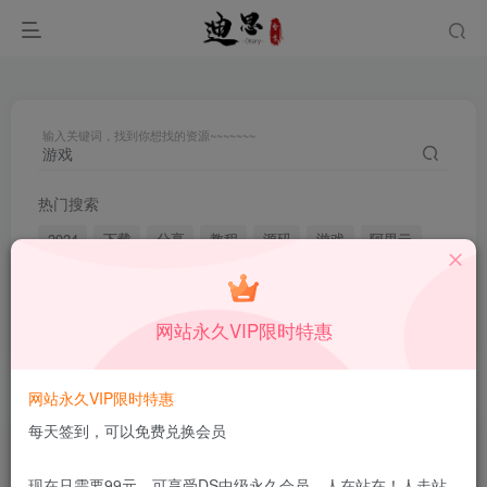
输入关键词，找到你想找的资源~~~~~~~
热门搜索
2024
下载
分享
教程
源码
游戏
阿里云
2023
产品
插件
破解
小白
导航
主题
captcha
作品
迅雷
素材
你好
ripro
网站永久VIP限时特惠
搜索
游戏
，共找到
579
个文章
网站永久VIP限时特惠
每天签到，可以免费兑换会员
文章
用户
商品
现在只需要99元，可享受DS中级永久会员，人在站在！人走站