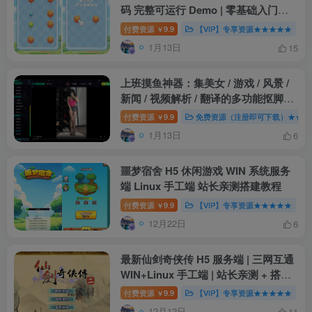
码 完整可运行 Demo | 零基础入门
Cocos 小游戏开发
付费资源
9.9
【VIP】专享资源★★★★★
￥
1月13日
15
上班摸鱼神器：集美女 / 游戏 / 风景 /
新闻 / 视频解析 / 翻译的多功能抠脚工
具箱
付费资源
9.9
免费资源（注册即可下载）★★★
￥
1月13日
6
噩梦宿舍 H5 休闲游戏 WIN 系统服务
端 Linux 手工端 站长亲测搭建教程
付费资源
9.9
【VIP】专享资源★★★★★
￥
12月22日
6
最新仙剑奇侠传 H5 服务端 | 三网互通
WIN+Linux 手工端 | 站长亲测 + 搭建
教程
付费资源
9.9
【VIP】专享资源★★★★★
￥
12月12日
11