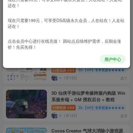
排序
最新
热门
点赞
评论
收藏
销量
还在！
DCSHOP自动发卡商城用户可开通分
现在只需要199元，可享受DS高级永久会员，人在站在！人走站
店分销，支持实物发货，自带博客功能
还在！
付费资源
9.9
【VIP】专享资源★★★★★
￥
6月16日
11
点击会员中心
进行在线充值！ 因站点后续维护需求，后期会涨
价！先买先得！
最新抖猫高清去水印微信小程序 去水
用户中心
印源码 含流量主
付费资源
9.9
【VIP】专享资源★★★★★
￥
1月13日
7
3D 仙侠手游仙梦奇缘跨服内购版 Win
系服务端 + GM 授权后台 + 教程
付费资源
9.9
【VIP】专享资源★★★★★
￥
1月13日
5
Cocos Creator 气球大消除小游戏源