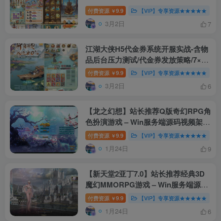
付费资源
9.9
【VIP】专享资源★★★★★
￥
3月2日
7
江湖大侠H5代金券系统开服实战-含物
品后台压力测试/代金券发放策略/7×24
小时运维监控 附视频搭建教程
付费资源
9.9
【VIP】专享资源★★★★★
￥
3月2日
6
【龙之幻想】站长推荐Q版奇幻RPG角
色扮演游戏 – Win服务端源码视频架设
教程（GM工具、外网搭建、完整PC
付费资源
9.9
【VIP】专享资源★★★★★
￥
客户端）
1月24日
9
【新天堂2亚丁7.0】站长推荐经典3D
魔幻MMORPG游戏 – Win服务端源码
架设教程（GM指令、外网搭建、完整
付费资源
9.9
【VIP】专享资源★★★★★
￥
PC客户端）
1月24日
6