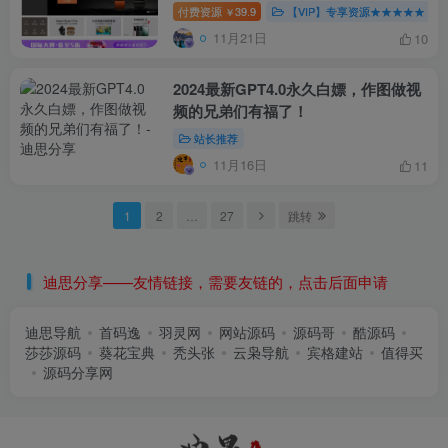
付费资源
39.9
【VIP】专享资源★★★★★
￥
11月21日
10
2024最新GPT4.0永久白嫖，作图做视
频的兄弟们有福了！
站长推荐
11月16日
11
1
2
…
27
跳转
迪思分享——友情链接，需要友链的，点击后面申请
迪思导航
首码逸
羽灵网
网站源码
源码哥
酷源码
莎莎源码
葵花宝典
秃头张
云枭导航
宾格建站
值得买
源码分享网