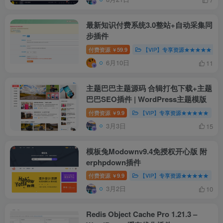
最新知识付费系统3.0整站+自动采集同
步插件
付费资源
59.9
【VIP】专享资源★★★★★
￥
6月10日
11
主题巴巴主题源码 合辑打包下载+主题
巴巴SEO插件 | WordPress主题模版
付费资源
9.9
【VIP】专享资源★★★★★
￥
3月3日
15
模板兔Modownv9.4免授权开心版 附
erphpdown插件
付费资源
9.9
【VIP】专享资源★★★★★
￥
3月2日
10
Redis Object Cache Pro 1.21.3 –