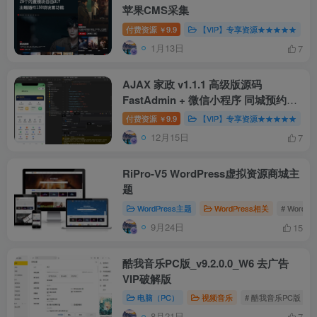
苹果CMS采集
付费资源
9.9
【VIP】专享资源★★★★★
￥
1月13日
7
AJAX 家政 v1.1.1 高级版源码
FastAdmin + 微信小程序 同城预约上
门服务系统
付费资源
9.9
【VIP】专享资源★★★★★
￥
12月15日
7
RiPro-V5 WordPress虚拟资源商城主
题
WordPress主题
WordPress相关
# WordP
9月24日
15
酷我音乐PC版_v9.2.0.0_W6 去广告
VIP破解版
电脑（PC）
视频音乐
# 酷我音乐PC版
8月21日
7