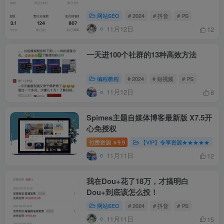
网站SEO
# 2024
# 抖音
# PS
11月12日
12
一天进100个社群的13种高效方法
编程教程
# 2024
# 短视频
# PS
11月12日
8
Spimes主题自媒体博客最新版 X7.5开
心免授权
付费资源
9.9
【VIP】专享资源★★★★★
￥
11月11日
12
我在Dou+花了18万，才搞明白
Dou+到底该怎么投！
网站SEO
# 2024
# 抖音
# PS
11月11日
15