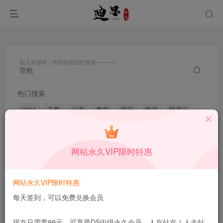
输入关键词，找到你想找的资源~~~~~~~
热门搜索
2024
下载
分享
教程
源码
游戏
阿里云
2023
插件
产品
破解
小白
导航
主题
captcha
作品
迅雷
素材
你好
ripro
网站永久VIP限时特惠
搜索
导航
，共找到
160
个文章
网站永久VIP限时特惠
每天签到，可以免费兑换会员
文章
用户
商品
现在只需要99元，可享受DS中级永久会员，人在站在！人走站