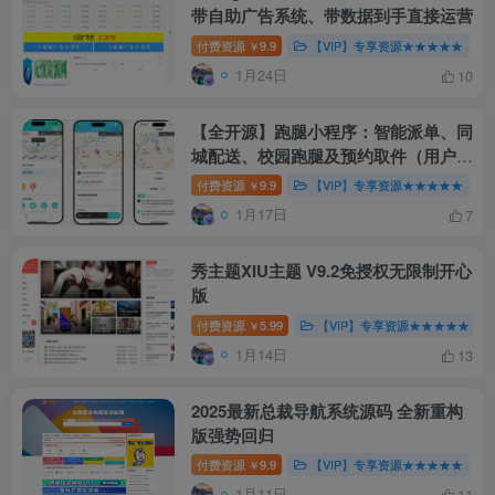
带自助广告系统、带数据到手直接运营
付费资源
9.9
【VIP】专享资源★★★★★
￥
1月24日
10
【全开源】跑腿小程序：智能派单、同
城配送、校园跑腿及预约取件（用户端
+骑手端）
付费资源
9.9
【VIP】专享资源★★★★★
￥
1月17日
7
秀主题XIU主题 V9.2免授权无限制开心
版
付费资源
5.99
【VIP】专享资源★★★★★
￥
1月14日
13
2025最新总裁导航系统源码 全新重构
版强势回归
付费资源
9.9
【VIP】专享资源★★★★★
￥
1月11日
11