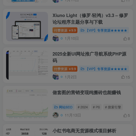
Xiuno Light（修罗·轻鸿）v3.3 – 修罗
论坛程序主题分享与下载
付费资源
9.9
【VIP】专享资源★★★★★
￥
1月10日
8
2025全新UI网址推广导航系统PHP源
码
付费资源
9.9
【VIP】专享资源★★★★★
￥
1月2日
15
做套图的营销变现纯搬砖也能赚钱
网站SEO
# 2024
# PS
# 搜索引擎
11月13日
5
小红书电商无货源模式项目解析