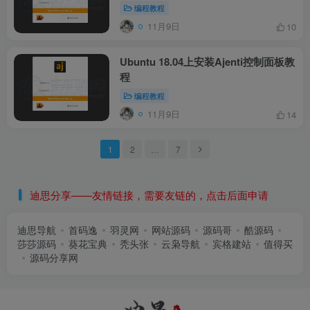
编程教程
11月9日
10
Ubuntu 18.04上安装Ajenti控制面板教
程
编程教程
11月9日
14
1
2
…
7
迪思分享——友情链接，需要友链的，点击后面申请
迪思导航
首码逸
羽灵网
网站源码
源码哥
酷源码
莎莎源码
葵花宝典
秃头张
云枭导航
宾格建站
值得买
源码分享网