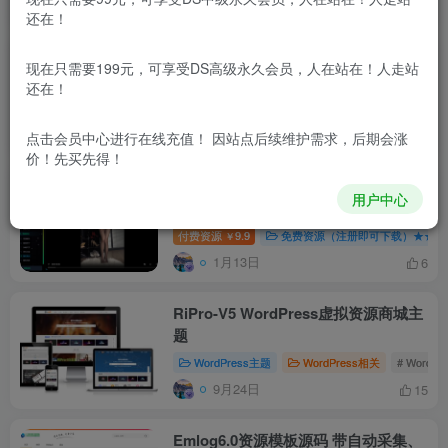
排序
最新
热门
点赞
评论
收藏
销量
还在！
DCSHOP自动发卡商城用户可开通分
现在只需要199元，可享受DS高级永久会员，人在站在！人走站
店分销，支持实物发货，自带博客功能
还在！
付费资源
9.9
【VIP】专享资源★★★★★
￥
6月16日
11
点击会员中心
进行在线充值！ 因站点后续维护需求，后期会涨
价！先买先得！
上班摸鱼神器：集美女 / 游戏 / 风景 /
用户中心
新闻 / 视频解析 / 翻译的多功能抠脚工
具箱
付费资源
9.9
免费资源（注册即可下载）★★★
￥
1月13日
6
RiPro-V5 WordPress虚拟资源商城主
题
WordPress主题
WordPress相关
# WordP
9月24日
15
Emlog6.0资源模板源码 带自动采集、